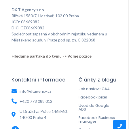
D&T Agency s.r.o.
Rižská 1580/7, Hostivař, 102 00 Praha
IČO: 08669082
DIČ: CZ08669082
Společnost zapsaná v obchodním rejstříku vedeném u
Městského soudu v Praze pod sp. zn. C 322068
Hledáme parťáka do týmu -> Volné pozice
Kontaktní informace
Články z blogu
Jak nastavit GA4
info@dtagency.cz
Facebook pixel
+420 778 088 012
Úvod do Google
ADS
U Družstva Práce 1468/60,
140 00 Praha 4
Facebook Business
manager