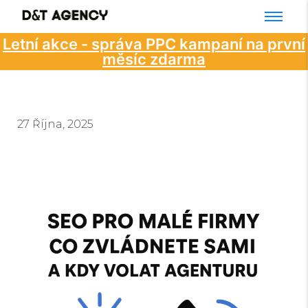
Letní akce - správa PPC kampaní na první
měsíc zdarma
27 Října, 2025