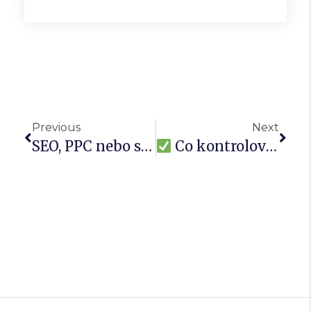
Previous
Next
SEO, PPC nebo sociální sítě? Co zvolit, když nemáte neomezený rozpočet
Co kontrolovat ve výkonnostních kampaních každý měsíc? Check-list pro firmy