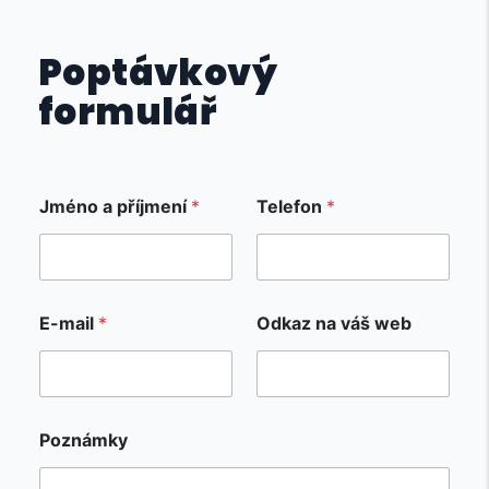
Poptávkový
formulář
P
Jméno a příjmení
*
Telefon
*
o
z
n
á
m
k
E-mail
*
Odkaz na váš web
y
E
-
m
a
i
Poznámky
l
p