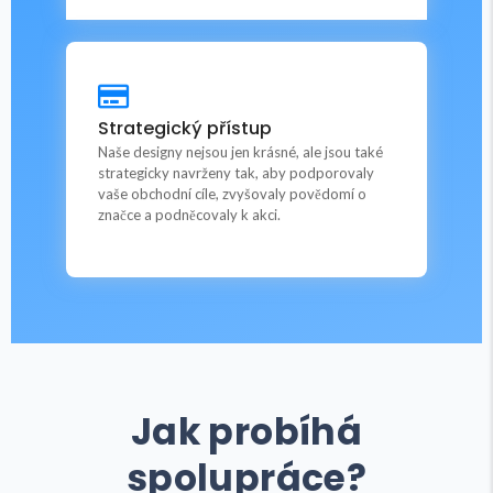
Grafické práce
Strategický přístup
na míru pro mě.
Naše designy nejsou jen krásné, ale jsou také
strategicky navrženy tak, aby podporovaly
vaše obchodní cíle, zvyšovaly povědomí o
To chci
značce a podněcovaly k akci.
Jak probíhá
spolupráce?