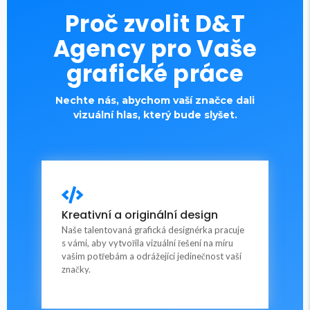
Proč zvolit D&T
Agency pro Vaše
grafické práce
Nechte nás, abychom vaší značce dali
vizuální hlas, který bude slyšet.
Grafické práce
Kreativní a originální design
na míru pro mě.
Naše talentovaná grafická designérka pracuje
s vámi, aby vytvořila vizuální řešení na míru
vašim potřebám a odrážející jedinečnost vaší
To chci
značky.