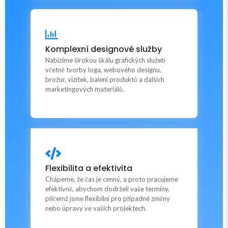
Grafické práce
Komplexní designové služby
na míru pro mě.
Nabízíme širokou škálu grafických služeb
včetně tvorby loga, webového designu,
brožur, vizitek, balení produktů a dalších
To chci
marketingových materiálů.
Grafické práce
Flexibilita a efektivita
na míru pro mě.
Chápeme, že čas je cenný, a proto pracujeme
efektivně, abychom dodrželi vaše termíny,
přičemž jsme flexibilní pro případné změny
To chci
nebo úpravy ve vašich projektech.