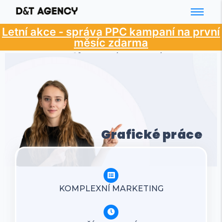
Letní akce - správa PPC kampaní na první
měsíc zdarma
Grafické práce
Grafické práce
KOMPLEXNÍ MARKETING