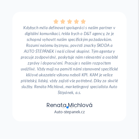





Kdybych měla definovat spolupráci s naším partner v
D
ky
digitální komunikaci, řekla bych o D&T agency, že je
tr
schopná vyhovět našim specifickým požadavkům.
Rozumí našemu byznysu, pověsti značky ŠKODA a
AUTO ŠTĚPÁNEK i naší cílové skupině. Tým agentury
pracuje zodpovědně, poskytuje nám relevantní a osobité
zprávy i doporučení. Pracuje s naším rozpočtem
uvážlivě. Vždy mají na paměti námi stanovené specifické
klíčové ukazatele výkonu neboli KPI. KAM je velice
přátelský, lidský, vždy zajistí vše potřebné. Díky za skvělé
služby. Renáta Michlová, marketingový specialista Auto
Štěpánek, a.s.
Renata Michlová
Auto-stepanek.cz