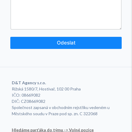
ř
í
j
m
e
n
í
Odeslat
A
lt
e
r
n
a
ti
v
D&T Agency s.r.o.
e
:
Rižská 1580/7, Hostivař, 102 00 Praha
IČO: 08669082
DIČ: CZ08669082
Společnost zapsaná v obchodním rejstříku vedeném u
Městského soudu v Praze pod sp. zn. C 322068
Hledáme parťáka do týmu -> Volné pozice