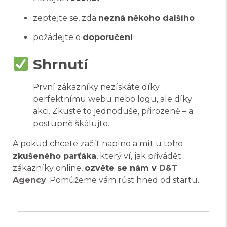
zeptejte se, zda
nezná někoho dalšího
požádejte o
doporučení
Shrnutí
První zákazníky nezískáte díky
perfektnímu webu nebo logu, ale díky
akci. Zkuste to jednoduše, přirozeně – a
postupně škálujte.
A pokud chcete začít naplno a mít u toho
zkušeného parťáka
, který ví, jak přivádět
zákazníky online,
ozvěte se nám v
D&T
Agency
. Pomůžeme vám růst hned od startu.