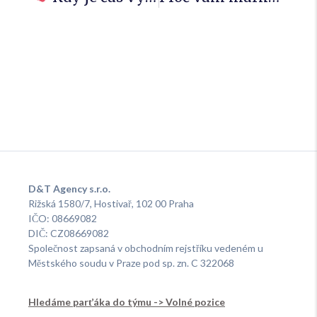
D&T Agency s.r.o.
Rižská 1580/7, Hostivař, 102 00 Praha
IČO: 08669082
DIČ: CZ08669082
Společnost zapsaná v obchodním rejstříku vedeném u
Městského soudu v Praze pod sp. zn. C 322068
Hledáme parťáka do týmu -> Volné pozice