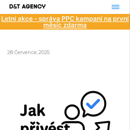
Letní akce - správa PPC kampaní na první
měsíc zdarma
28 Července, 2025