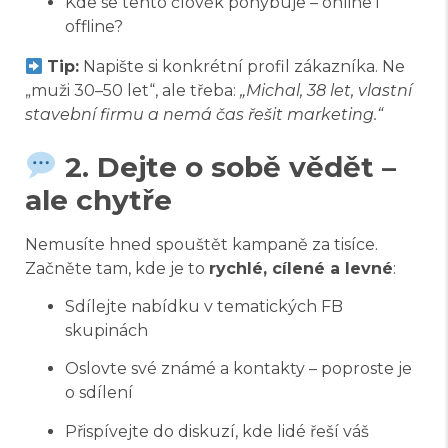
Kde se tento člověk pohybuje – online i
offline?
Tip:
Napište si konkrétní profil zákazníka. Ne
„muži 30–50 let“, ale třeba:
„Michal, 38 let, vlastní
stavební firmu a nemá čas řešit marketing.“
2. Dejte o sobě vědět –
ale chytře
Nemusíte hned spouštět kampaně za tisíce.
Začněte tam, kde je to
rychlé, cílené a levné
:
Sdílejte nabídku v tematických FB
skupinách
Oslovte své známé a kontakty – poproste je
o sdílení
Přispívejte do diskuzí, kde lidé řeší váš