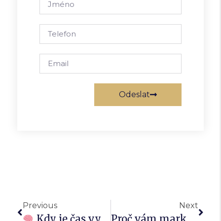
Odeslat
Alternative:
Previous
Next
Kdy je čas vyměnit marketingovou agenturu – a jak poznat tu dobrou
Proč vám marketing „nějak jede“, ale výsledky nejsou vidět