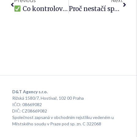
Previous
Next
Co kontrolovat ve výkonnostních kampaních každý měsíc? Check-list pro firmy
Proč nestačí spustit web a čekat – co musíte udělat, aby začal fungovat
D&T Agency s.r.o.
Rižská 1580/7, Hostivař, 102 00 Praha
IČO: 08669082
DIČ: CZ08669082
Společnost zapsaná v obchodním rejstříku vedeném u
Městského soudu v Praze pod sp. zn. C 322068