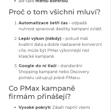
ale také
menší kontrolu
.
Proč o tom všichni mluví?
Automatizace šetří čas
– odpadá
nutnost spravovat desítky kampaní zvlášť.
Lepší výkon (někdy)
– pokud máš
kvalitní data a dobře nastavené konverzní
cíle, může být PMax výkonnější než
klasické kampaně.
Google do ní tlačí
– standardní
Shopping kampaně nebo Discovery
pomalu ustupují právě PMaxu.
Co PMax kampaně
firmám přinášejí?
Vysoké pokrytí
: Zásah napříč všemi